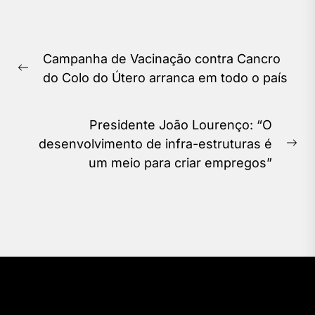
Navegação
Campanha de Vacinação contra Cancro
de
Previous
do Colo do Útero arranca em todo o país
Post
post:
Presidente João Lourenço: “O
desenvolvimento de infra-estruturas é
Ne
um meio para criar empregos”
pos