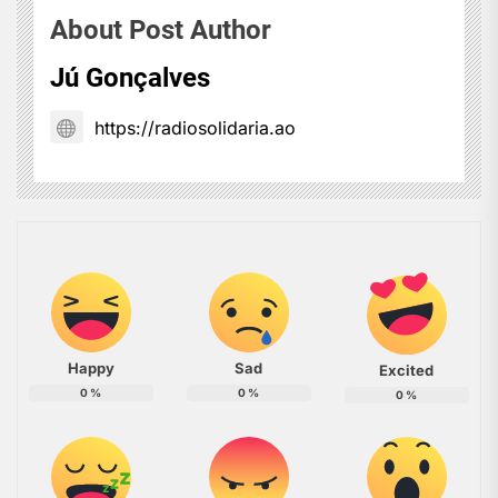
About Post Author
Jú Gonçalves
https://radiosolidaria.ao
Happy
Sad
Excited
0
%
0
%
0
%