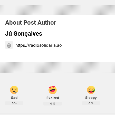
About Post Author
Jú Gonçalves
https://radiosolidaria.ao
Sad
Sleepy
Excited
0
%
0
%
0
%