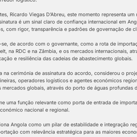
rtes, Ricardo Viegas D’Abreu, este momento representa um 
ssinatura é um sinal claro de confiança internacional em An
s, com rigor, transparência e padrões de governação de cl
-se, de acordo com o governante, como a rota de importaçã
elt, na RDC e na Zâmbia, e os mercados internacionais, a
icação e resiliência das cadeias de abastecimento globais.
a na cerimónia de assinatura do acordo, considerou o pro
ineiras, operadores logísticos e agentes económicos regio
os mercados globais, através do porto de águas profundas d
me uma função relevante como porta de entrada de import
económico nacional e regional.
iona Angola como um pilar de estabilidade e integração re
portação com relevância estratégica para as maiores econo