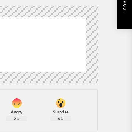
NEXT POST
Angry
Surprise
0
%
0
%