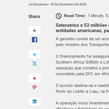
Jú Gonçalves
18 De Dezembro De 2025
Read Time:
1 Minute, 
Share
Setecentos e 53 milhões 
entidades americanas, pa
A garantia consta de um aco
pelo ministro dos Transporte
O financiamento foi assegur
Soúthern Africa (DBSA) a Lob
operação que constitui a pr
concedido pela DFC em Áfric
O acordo destina-se a reabil
Porto do Lobito a Luau, na 
A operação inclui investiment
eficiência e fiabilidade do co