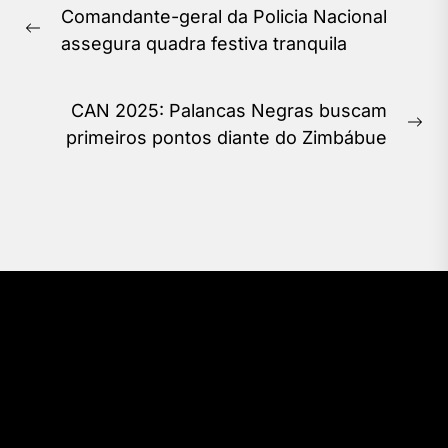
Comandante-geral da Policia Nacional
de
Previous
assegura quadra festiva tranquila
Post
post:
CAN 2025: Palancas Negras buscam
Ne
primeiros pontos diante do Zimbábue
pos