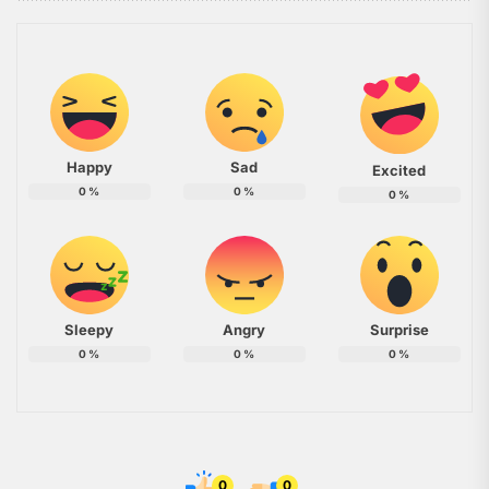
Happy
Sad
Excited
0
%
0
%
0
%
Sleepy
Angry
Surprise
0
%
0
%
0
%
0
0