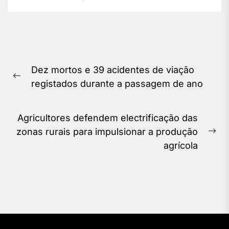
Navegação
Dez mortos e 39 acidentes de viação
de
Previous
registados durante a passagem de ano
Post
post:
Agricultores defendem electrificação das
zonas rurais para impulsionar a produção
Ne
agrícola
pos