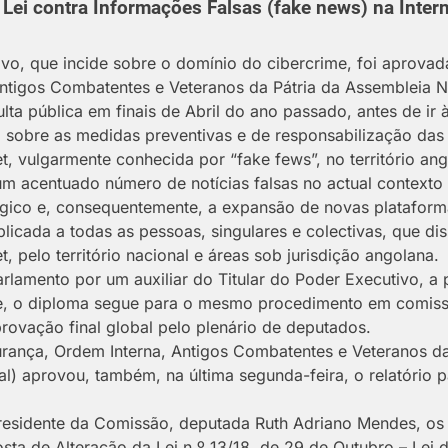
 Lei contra Informações Falsas (fake news) na Inter
ivo, que incide sobre o domínio do cibercrime, foi aprova
ntigos Combatentes e Veteranos da Pátria da Assembleia N
ulta pública em finais de Abril do ano passado, antes de ir
co sobre as medidas preventivas e de responsabilização da
et, vulgarmente conhecida por “fake fews”, no território an
m acentuado número de notícias falsas no actual contexto n
gico e, consequentemente, a expansão de novas plataform
aplicada a todas as pessoas, singulares e colectivas, que
t, pelo território nacional e áreas sob jurisdição angolana.
rlamento por um auxiliar do Titular do Poder Executivo, a
te, o diploma segue para o mesmo procedimento em comiss
provação final global pelo plenário de deputados.
ança, Ordem Interna, Antigos Combatentes e Veteranos da 
l) aprovou, também, na última segunda-feira, o relatório 
presidente da Comissão, deputada Ruth Adriano Mendes, o
a de Alteração da Lei n.º 13/18, de 29 de Outubro – Lei d