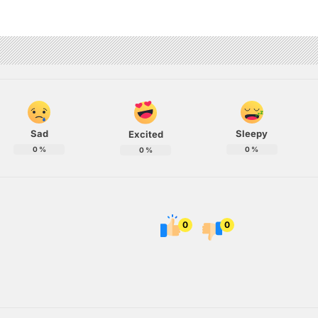
Sad
Sleepy
Excited
0
%
0
%
0
%
0
0