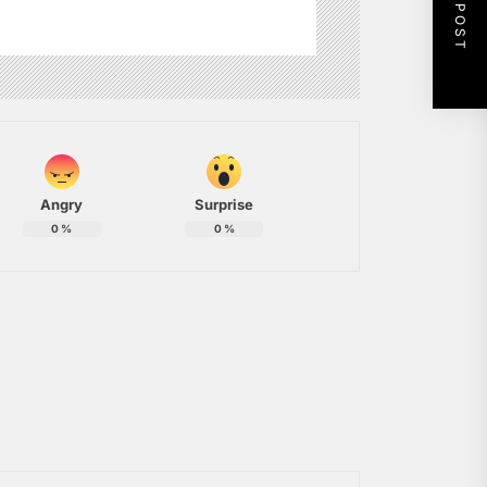
NEXT POST
Angry
Surprise
0
%
0
%