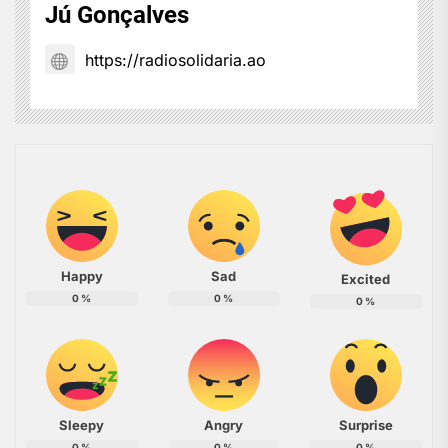
Jú Gonçalves
https://radiosolidaria.ao
Happy
Sad
Excited
0
%
0
%
0
%
Sleepy
Angry
Surprise
0
%
0
%
0
%