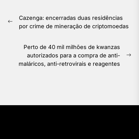
Navegação
Cazenga: encerradas duas residências
de
Previous
por crime de mineração de criptomoedas
Post
post:
Perto de 40 mil milhões de kwanzas
autorizados para a compra de anti-
Ne
maláricos, anti-retrovirais e reagentes
pos