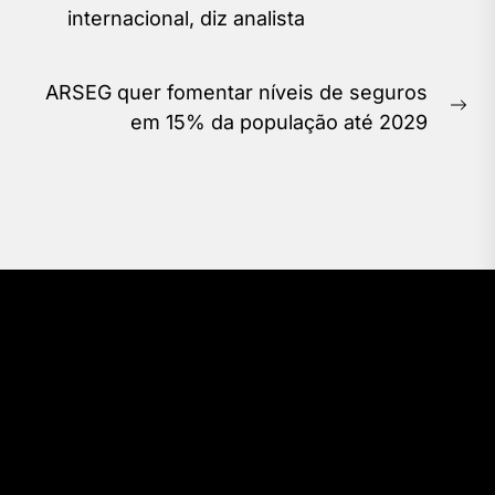
Previous
Post
internacional, diz analista
post:
ARSEG quer fomentar níveis de seguros
Ne
em 15% da população até 2029
pos