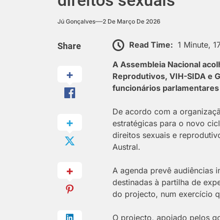
direitos sexuais
Jú Gonçalves
2 De Março De 2026
Read Time:
1 Minute, 
Share
A Assembleia Nacional acolh
Reprodutivos, VIH-SIDA e G
funcionários parlamentares 
De acordo com a organização,
estratégicas para o novo ci
direitos sexuais e reprodu
Austral.
A agenda prevê audiências i
destinadas à partilha de exp
do projecto, num exercício
O projecto, apoiado pelos g