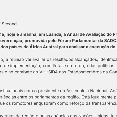
17 Second
e, hoje e amanhã, em Luanda, a Anual de Avaliação do Pr
overnação, promovida pelo Fórum Parlamentar da SADC. 
dos países da África Austral para analisar a execução do
 a reunião vai avaliar os resultados alcançados, identific
clo de implementação, com ênfase no reforço das políticas 
tivos e no combate ao VIH-SIDA nos Estadosmembros da Co
nstitucionais com o presidente da Assembleia Nacional, Ad
eriências entre os parlamentos da região. Está igualmente pr
 que os romotores enquadram como reforço da transparênci
overnos da região e pelas agências das Nações Unidas, te