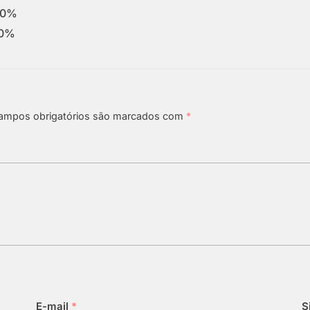
0%
0%
ampos obrigatórios são marcados com
*
E-mail
*
S