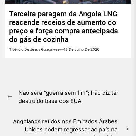
Terceira paragem da Angola LNG
reacende receios de aumento do
preço e força compra antecipada
do gás de cozinha
Tibércio De Jesus Gonçalves
13 De Julho De 2026
Navegação
Não será “guerra sem fim”; Irão diz ter
de
Previous
destruído base dos EUA
Post
post:
Angolanos retidos nos Emirados Árabes
Unidos podem regressar ao país na
Ne