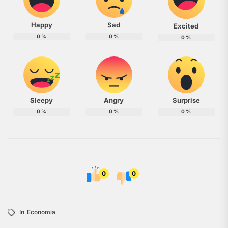
Happy
Sad
Excited
0
%
0
%
0
%
Sleepy
Angry
Surprise
0
%
0
%
0
%
0
0
In
Economia