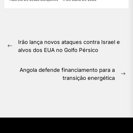
Navegação
Irão lança novos ataques contra Israel e
de
Previous
alvos dos EUA no Golfo Pérsico
Post
post:
Angola defende financiamento para a
Ne
transição energética
pos