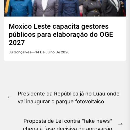
Moxico Leste capacita gestores
públicos para elaboração do OGE
2027
Jú Gonçalves
14 De Julho De 2026
Navegação
Presidente da República já no Luau onde
de
Previous
vai inaugurar o parque fotovoltaico
Post
post:
Proposta de Lei contra “fake news”
Ne
chega à fase decisiva de aprovação