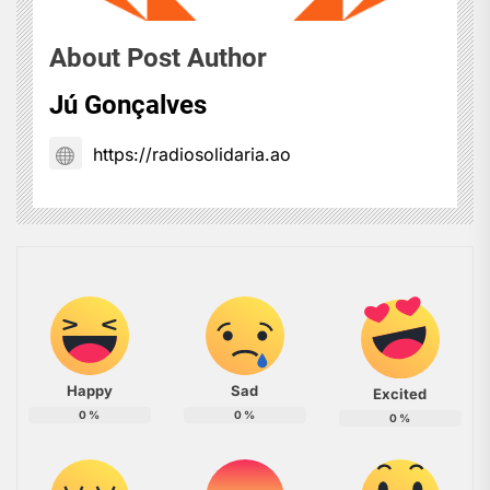
About Post Author
Jú Gonçalves
https://radiosolidaria.ao
Happy
Sad
Excited
0
%
0
%
0
%