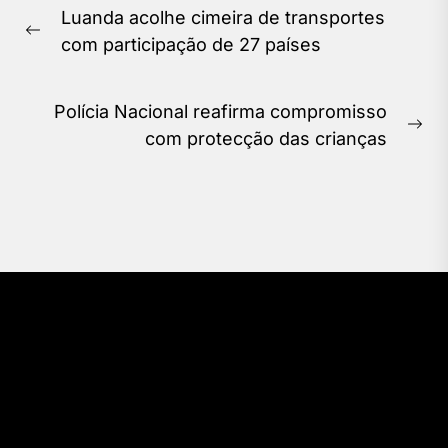
Luanda acolhe cimeira de transportes
de
Previous
com participação de 27 países
Post
post:
Polícia Nacional reafirma compromisso
Ne
com protecção das crianças
pos