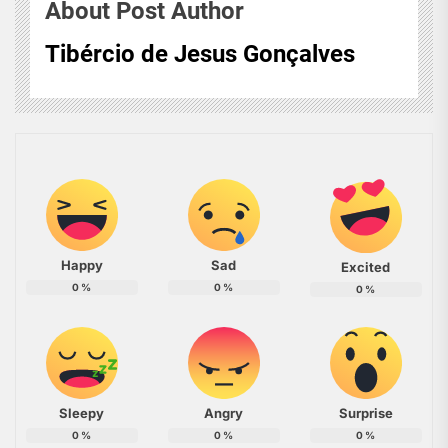
About Post Author
Tibércio de Jesus Gonçalves
Happy
Sad
Excited
0
%
0
%
0
%
Sleepy
Angry
Surprise
0
%
0
%
0
%