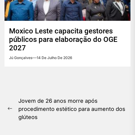
Moxico Leste capacita gestores
públicos para elaboração do OGE
2027
Jú Gonçalves
14 De Julho De 2026
Navegação
Jovem de 26 anos morre após
de
procedimento estético para aumento dos
Previous
Post
glúteos
post: