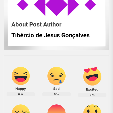
About Post Author
Tibércio de Jesus Gonçalves
Happy
Sad
Excited
0
%
0
%
0
%