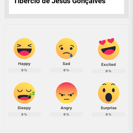
Tibércio de Jesus Gonçalves
Happy
Sad
Excited
0
%
0
%
0
%
Sleepy
Angry
Surprise
0
%
0
%
0
%