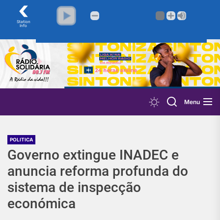
‹
Station
Info
Skip
to
the
content
Menu
POLITICA
Governo extingue INADEC e
anuncia reforma profunda do
sistema de inspecção
económica