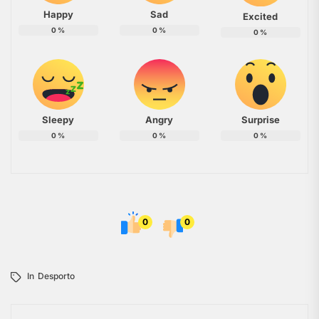
Happy
Sad
Excited
0
%
0
%
0
%
Sleepy
Angry
Surprise
0
%
0
%
0
%
0
0
In
Desporto