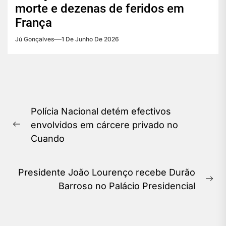
morte e dezenas de feridos em
França
Jú Gonçalves
1 De Junho De 2026
Navegação
Polícia Nacional detém efectivos
de
envolvidos em cárcere privado no
Previous
Post
Cuando
post:
Presidente João Lourenço recebe Durão
Ne
Barroso no Palácio Presidencial
pos