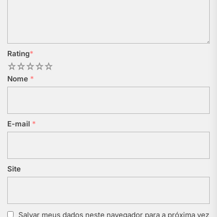
Rating
*
1
2
3
4
5
Nome
*
E-mail
*
Site
Salvar meus dados neste navegador para a próxima vez