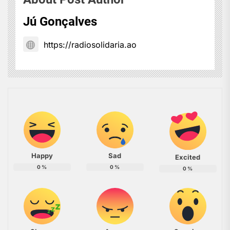
Jú Gonçalves
https://radiosolidaria.ao
Happy
Sad
Excited
0
%
0
%
0
%