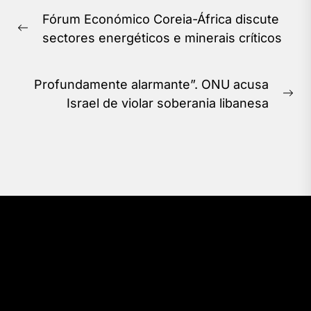
Navegação
Fórum Económico Coreia-África discute
de
Previous
sectores energéticos e minerais críticos
Post
post:
Profundamente alarmante”. ONU acusa
Ne
Israel de violar soberania libanesa
pos