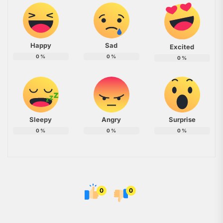
Happy
Sad
Excited
0
%
0
%
0
%
Sleepy
Angry
Surprise
0
%
0
%
0
%
0
0