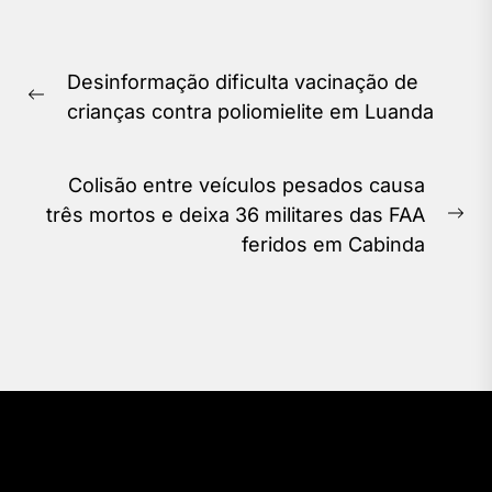
Navegação
Desinformação dificulta vacinação de
de
Previous
crianças contra poliomielite em Luanda
Post
post:
Colisão entre veículos pesados causa
três mortos e deixa 36 militares das FAA
Ne
feridos em Cabinda
pos