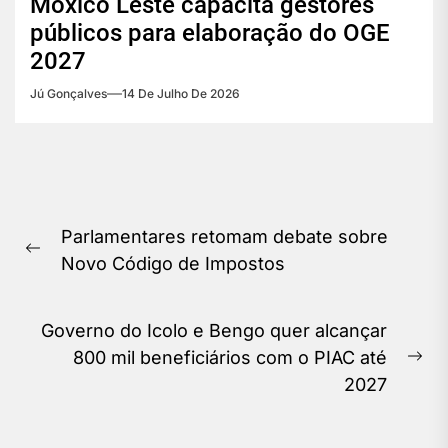
Moxico Leste capacita gestores
públicos para elaboração do OGE
2027
Jú Gonçalves
14 De Julho De 2026
Navegação
Parlamentares retomam debate sobre
de
Previous
Novo Código de Impostos
Post
post:
Governo do Icolo e Bengo quer alcançar
800 mil beneficiários com o PIAC até
Ne
2027
pos