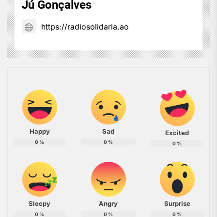
Jú Gonçalves
https://radiosolidaria.ao
Happy
Sad
Excited
0
%
0
%
0
%
Sleepy
Angry
Surprise
0
%
0
%
0
%