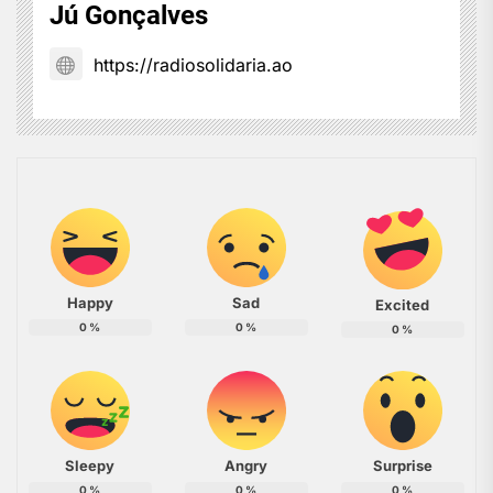
Jú Gonçalves
https://radiosolidaria.ao
Happy
Sad
Excited
0
%
0
%
0
%
Sleepy
Angry
Surprise
0
%
0
%
0
%