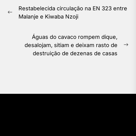
Navegação
Restabelecida circulação na EN 323 entre
de
Previous
Malanje e Kiwaba Nzoji
Post
post:
Águas do cavaco rompem dique,
desalojam, sitiam e deixam rasto de
Ne
destruição de dezenas de casas
pos