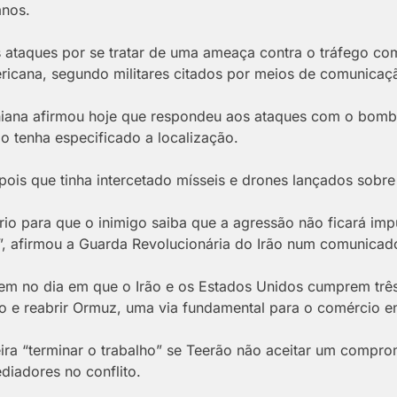
anos.
 ataques por se tratar de uma ameaça contra o tráfego com
ricana, segundo militares citados por meios de comunicaç
aniana afirmou hoje que respondeu aos ataques com o bo
o tenha especificado a localização.
ois que tinha intercetado mísseis e drones lançados sobre 
rio para que o inimigo saiba que a agressão não ficará impu
”, afirmou a Guarda Revolucionária do Irão num comunicad
rem no dia em que o Irão e os Estados Unidos cumprem tr
to e reabrir Ormuz, uma via fundamental para o comércio e
ira “terminar o trabalho” se Teerão não aceitar um comp
iadores no conflito.