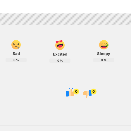
Sad
Sleepy
Excited
0
%
0
%
0
%
0
0