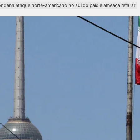
ndena ataque norte-americano no sul do país e ameaça retaliar