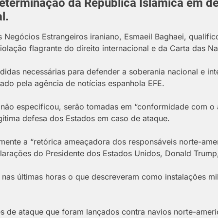
determinação da República Islâmica em de
l.
s Negócios Estrangeiros iraniano, Esmaeil Baghaei, qualif
iolação flagrante do direito internacional e da Carta das N
idas necessárias para defender a soberania nacional e inte
tado pela agência de notícias espanhola EFE.
 não especificou, serão tomadas em “conformidade com o a
egítima defesa dos Estados em caso de ataque.
mente a “retórica ameaçadora dos responsáveis norte-ameri
clarações do Presidente dos Estados Unidos, Donald Trump
nas últimas horas o que descreveram como instalações milit
s de ataque que foram lançados contra navios norte-ameri