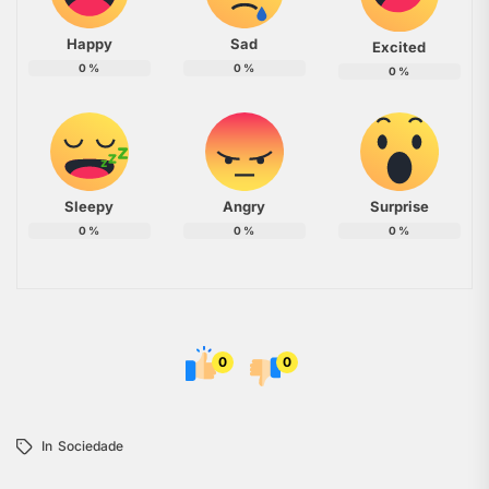
Happy
Sad
Excited
0
%
0
%
0
%
Sleepy
Angry
Surprise
0
%
0
%
0
%
0
0
In
Sociedade