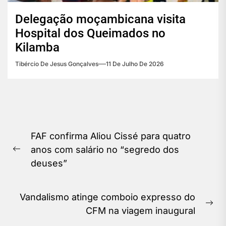
Delegação moçambicana visita
Hospital dos Queimados no
Kilamba
Tibércio De Jesus Gonçalves
11 De Julho De 2026
Navegação
FAF confirma Aliou Cissé para quatro
de
anos com salário no “segredo dos
Previous
Post
deuses”
post:
Vandalismo atinge comboio expresso do
Ne
CFM na viagem inaugural
pos