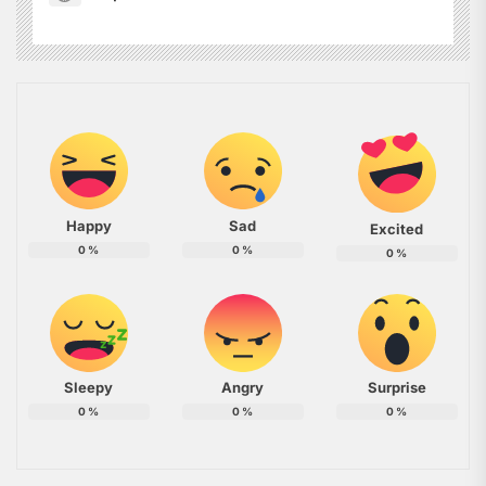
Happy
Sad
Excited
0
%
0
%
0
%
Sleepy
Angry
Surprise
0
%
0
%
0
%