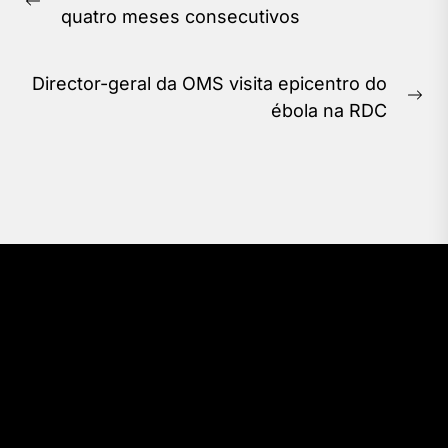
de
Previous
quatro meses consecutivos
Post
post:
Director-geral da OMS visita epicentro do
Ne
ébola na RDC
pos