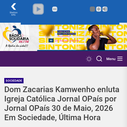
‹
Station
Info
Skip
to
the
content
Menu
SOCIEDADE
Dom Zacarias Kamwenho enluta
Igreja Católica Jornal OPaís por
Jornal OPaís 30 de Maio, 2026
Em Sociedade, Última Hora