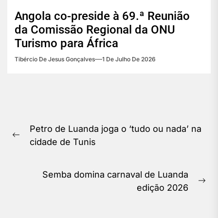
Angola co-preside à 69.ª Reunião
da Comissão Regional da ONU
Turismo para África
Tibércio De Jesus Gonçalves
1 De Julho De 2026
Navegação
Petro de Luanda joga o ‘tudo ou nada’ na
de
Previous
cidade de Tunis
Post
post:
Semba domina carnaval de Luanda
Ne
edição 2026
pos