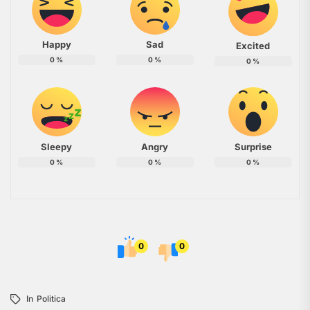
Happy
Sad
Excited
0
%
0
%
0
%
Sleepy
Angry
Surprise
0
%
0
%
0
%
0
0
In
Politica