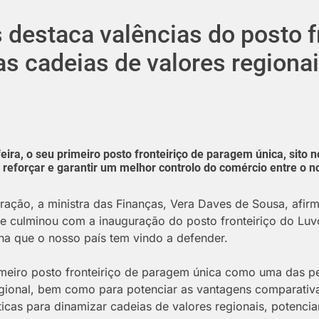
 destaca valências do posto f
s cadeias de valores regiona
ira, o seu primeiro posto fronteiriço de paragem única, sito n
a reforçar e garantir um melhor controlo do comércio entre o n
uração, a ministra das Finanças, Vera Daves de Sousa, afir
ue culminou com a inauguração do posto fronteiriço do Luv
na que o nosso país tem vindo a defender.
meiro posto fronteiriço de paragem única como uma das p
egional, bem como para potenciar as vantagens comparativa
icas para dinamizar cadeias de valores regionais, potenci