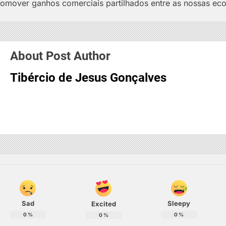
promover ganhos comerciais partilhados entre as nossas ec
About Post Author
Tibércio de Jesus Gonçalves
Sad
Sleepy
Excited
0
%
0
%
0
%