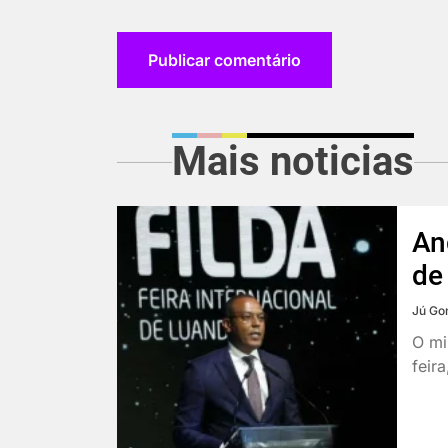
Mais noticias
An
de
Jú Go
O mi
feir