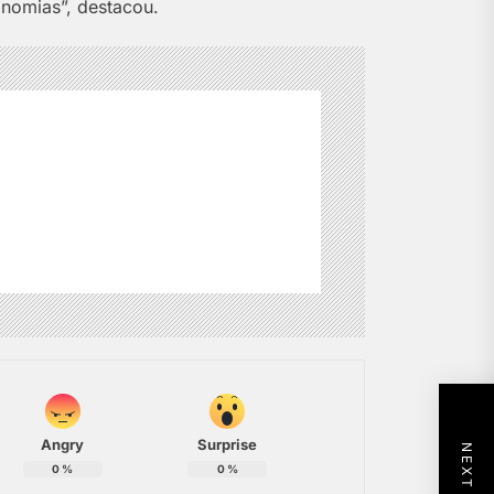
onomias”, destacou.
Angry
Surprise
0
%
0
%