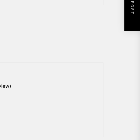
NEXT POST
view)