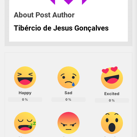
About Post Author
Tibércio de Jesus Gonçalves
Happy
Sad
Excited
0
%
0
%
0
%