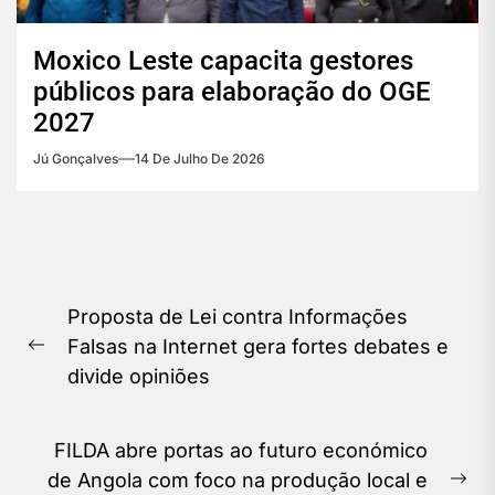
Moxico Leste capacita gestores
públicos para elaboração do OGE
2027
Jú Gonçalves
14 De Julho De 2026
Navegação
Proposta de Lei contra Informações
de
Falsas na Internet gera fortes debates e
Previous
Post
divide opiniões
post:
FILDA abre portas ao futuro económico
de Angola com foco na produção local e
Ne