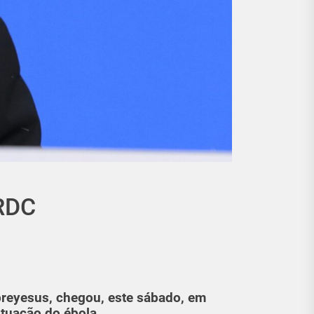
 RDC
breyesus, chegou, este sábado, em
ituação do ébola.