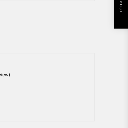
NEXT POST
view)