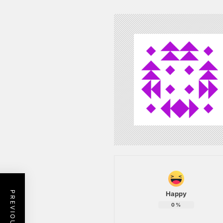
Happy
0
%