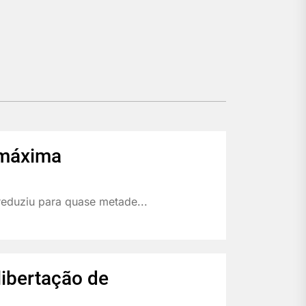
 máxima
reduziu para quase metade...
libertação de