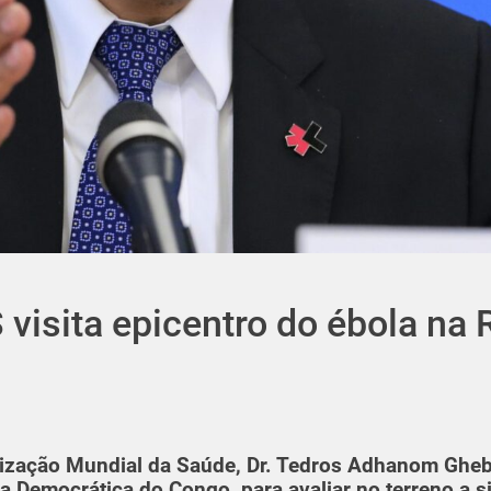
 visita epicentro do ébola na
anização Mundial da Saúde, Dr. Tedros Adhanom Ghe
ica Democrática do Congo, para avaliar no terreno a s